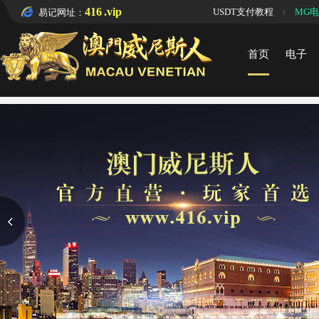
ı
416
.vip
USDT支付教程
MG
易记网址：
首页
电子